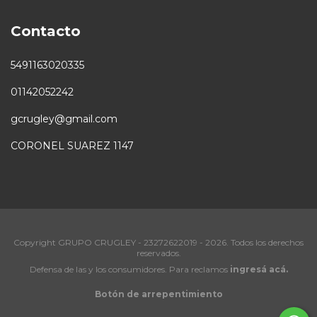
Contacto
5491163020335
01142052242
gcrugley@gmail.com
CORONEL SUAREZ 1147
Copyright GRUPO CRUGLEY - 23272622019 - 2026. Todos los derechos
reservados.
Defensa de las y los consumidores. Para reclamos
ingresá acá.
Botón de arrepentimiento