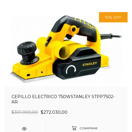
10
%
OFF
CEPILLO ELECTRICO 750WSTANLEY STPP7502-
AR
$301.000,00
$272.030,00