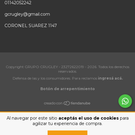
01142052242
gcrugley@gmail.com
CORONEL SUAREZ 1147
Copyright GRUPO CRUGLEY - 23272622019 - 2026. Todos los derechos
reservados.
Defensa de las y los consumidores. Para reclamos
ingresá acá.
Botón de arrepentimiento
Al navegar por este sitio
aceptás el uso de cookies
para
agilizar tu experiencia de compra.