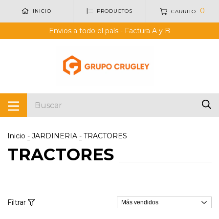
0
INICIO
PRODUCTOS
CARRITO
Envios a todo el país - Factura A y B
Inicio
-
JARDINERIA
-
TRACTORES
TRACTORES
Filtrar