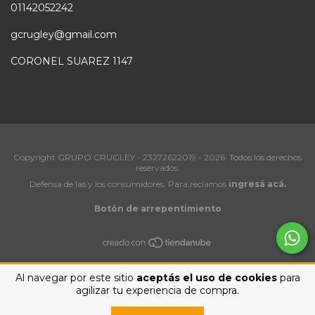
01142052242
gcrugley@gmail.com
CORONEL SUAREZ 1147
Copyright GRUPO CRUGLEY - 23272622019 - 2026. Todos los derechos
reservados.
Defensa de las y los consumidores. Para reclamos
ingresá acá.
Botón de arrepentimiento
Al navegar por este sitio
aceptás el uso de cookies
para
agilizar tu experiencia de compra.