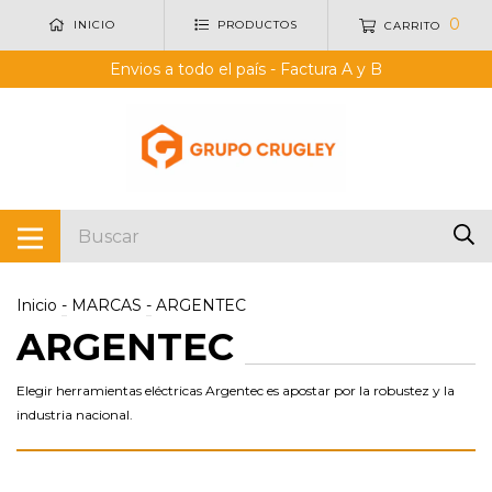
0
INICIO
PRODUCTOS
CARRITO
Envios a todo el país - Factura A y B
Inicio
-
MARCAS
-
ARGENTEC
ARGENTEC
Elegir herramientas eléctricas Argentec es apostar por la robustez y la
industria nacional.