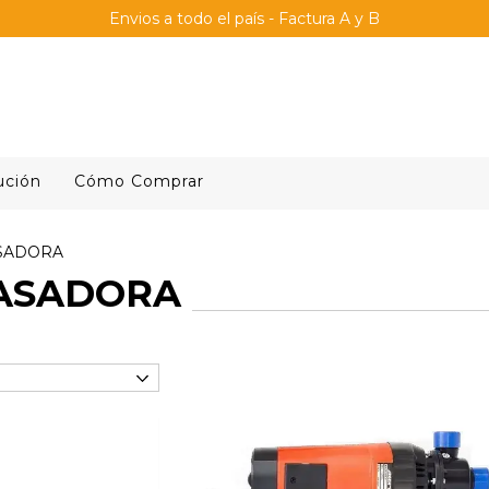
Envios a todo el país - Factura A y B
ución
Cómo Comprar
SADORA
ASADORA