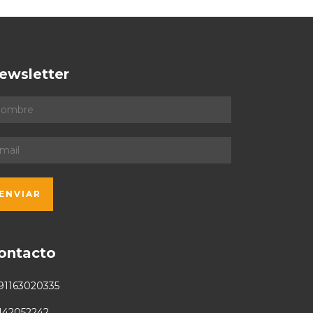
ewsletter
ontacto
91163020335
142052242