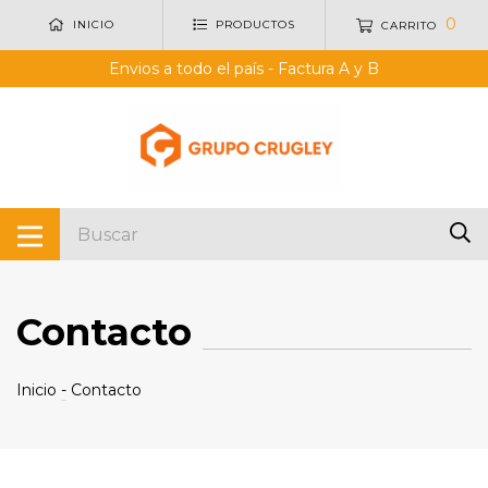
0
INICIO
PRODUCTOS
CARRITO
Envios a todo el país - Factura A y B
Contacto
Inicio
-
Contacto