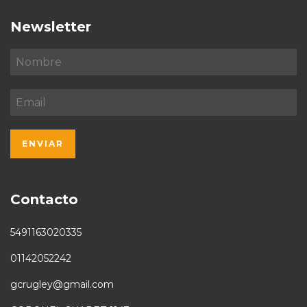
Newsletter
Contacto
5491163020335
01142052242
gcrugley@gmail.com